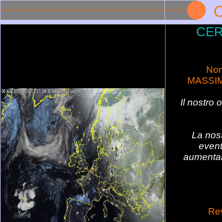
CER
Non
MASSIM
Il nostro 
La nost
event
aumentan
Re