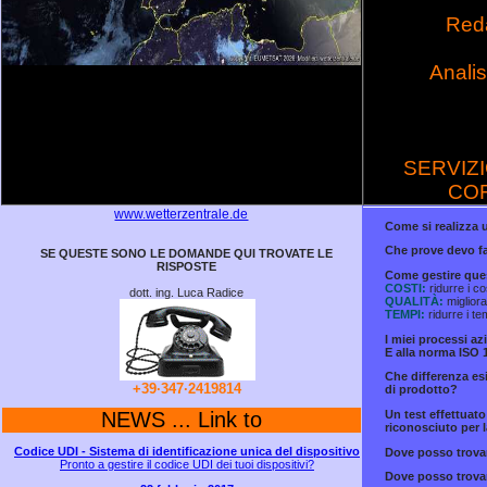
Red
Anali
SERVIZI
COR
www.wetterzentrale.de
Come si realizza 
Che prove devo fa
SE QUESTE SONO LE DOMANDE QUI TROVATE LE
RISPOSTE
Come gestire ques
COSTI:
ridurre i co
dott. ing. Luca Radice
QUALITÀ:
migliora
TEMPI:
ridurre i t
I miei processi a
E alla norma ISO 
Che differenza esi
+39·347·2419814
di prodotto?
Un test effettuat
NEWS ... Link to
riconosciuto per 
Codice UDI - Sistema di identificazione unica del dispositivo
Dove posso trovar
Pronto a gestire il codice UDI dei tuoi dispositivi?
Dove posso trovar