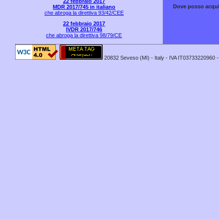
22 febbraio 2017
Dove posso acqui
MDR 2017/745 in italiano
che abroga la direttiva 93/42/CEE
22 febbraio 2017
IVDR 2017/746
che abroga la direttiva 98/79/CE
20832 Seveso (MI) - Italy - IVA IT03733220960 -- I